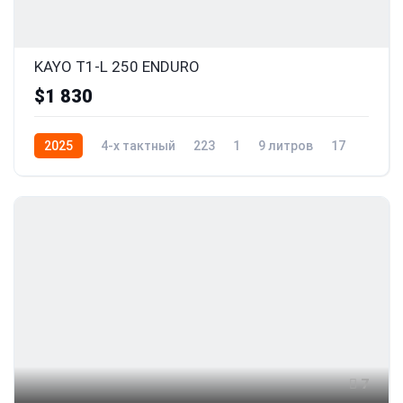
KAYO T1-L 250 ENDURO
$1 830
2025
4-x тактный
223
1
9 литров
17
7