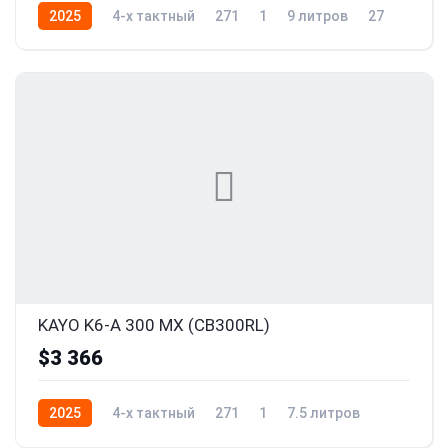
2025
4-x тактный
271
1
9 литров
27
KAYO K6-A 300 MX (CB300RL)
$3 366
2025
4-x тактный
271
1
7.5 литров
27