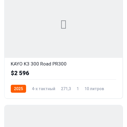
KAYO K3 300 Road PR300
$2 596
2025
4-x тактный
271,3
1
10 литров
24