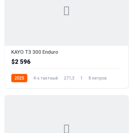
KAYO T3 300 Enduro
$2 596
2025
4-x тактный
271,3
1
8 литров
24