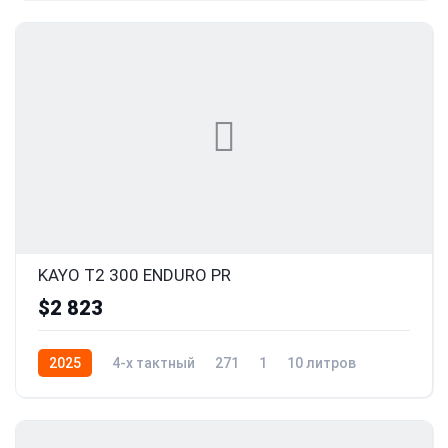
KAYO T2 300 ENDURO PR
$2 823
2025
4-x тактный
271
1
10 литров
24