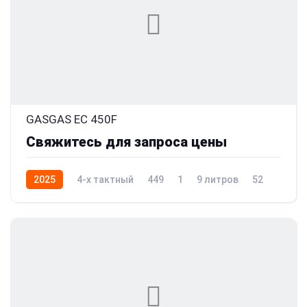
GASGAS EC 450F
Свяжитесь для запроса цены
2025
4-x тактный
449
1
9 литров
52