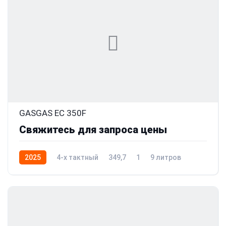
GASGAS EC 350F
Свяжитесь для запроса цены
2025
4-x тактный
349,7
1
9 литров
45