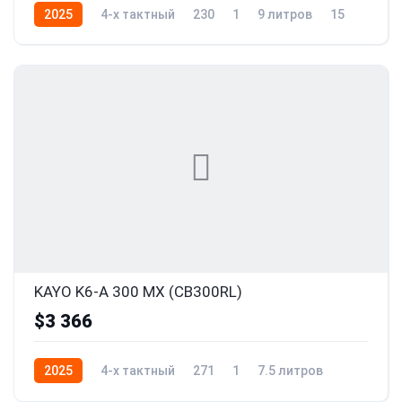
2025
4-x тактный
230
1
9 литров
15
KAYO K6-A 300 MX (CB300RL)
$3 366
2025
4-x тактный
271
1
7.5 литров
27