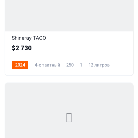
Shineray TACO
$2 730
2024
4-x тактный
250
1
12 литров
21