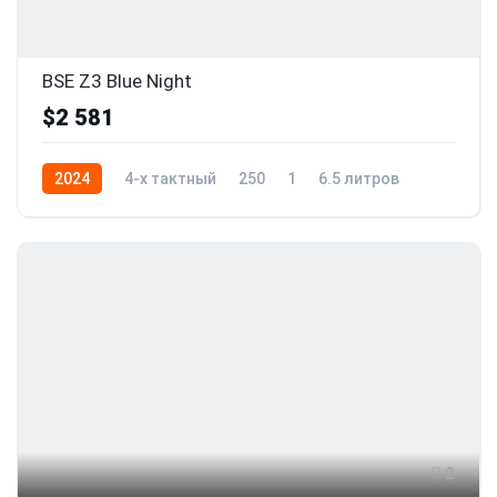
BSE Z3 Blue Night
$2 581
2024
4-x тактный
250
1
6.5 литров
21
2