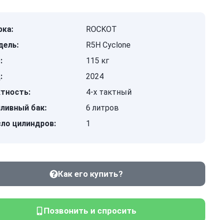
ка:
ROCKOT
дель:
R5H Cyclone
:
115 кг
:
2024
тность:
4-x тактный
ливный бак:
6 литров
ло цилиндров:
1
Как его купить?
Позвонить и спросить