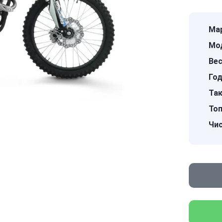
Мар
Мо
Вес
Год
Так
Топ
Чис