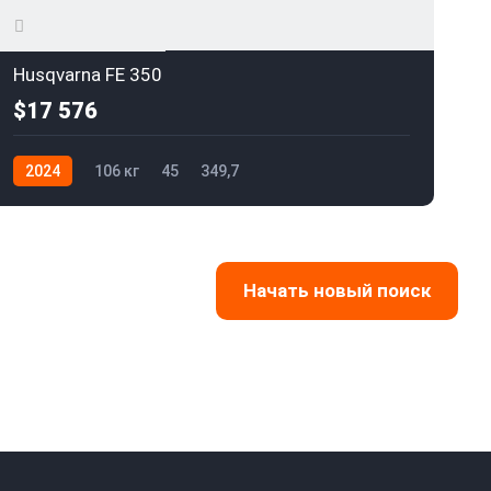
Husqvarna FE 350
$17 576
2024
106 кг
45
349,7
Начать новый поиск