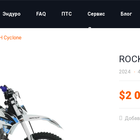
Эндуро
FAQ
ПТС
Сервис
Блог
Доставка
 Cyclone
Кредит
ROCK
2024
$2 
Добав