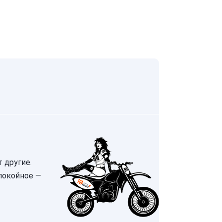
т другие.
покойное —