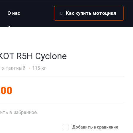
О нас
Как купить мотоцикл
Контакты
OT R5H Cyclone
4-x тактный
115 кг
000
ить в избранное
Добавить в сравнение