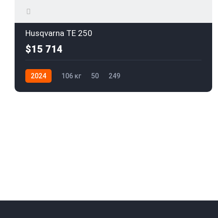
Husqvarna TE 250
$15 714
2024
106 кг
50
249